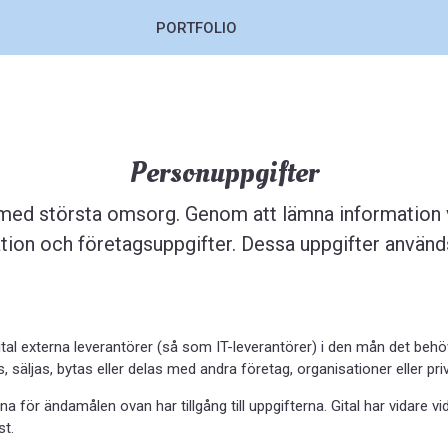
PORTFOLIO
Personuppgifter
 med största omsorg. Genom att lämna information v
on och företagsuppgifter. Dessa uppgifter används 
ital externa leverantörer (så som IT-leverantörer) i den mån det b
 säljas, bytas eller delas med andra företag, organisationer eller pr
ör ändamålen ovan har tillgång till uppgifterna. Gital har vidare vid
st.