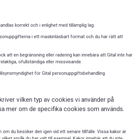
ndlas korrekt och i enlighet med tillämplig lag.
rsonuppgifterna i ett maskinläsbart format och du har rätt att
 att en begränsning eller radering kan innebära att Gital inte har
elaktiga, ofullständiga eller missvisande.
illsynsmyndighet för Gital personuppgiftsbehandling.
river vilken typ av cookies vi använder på
läsa mer om de specifika cookies som används.
om du besöker den igen vid ett senare tillfälle. Vissa kakor är
lket språk du har valt till exempel. Kakor innebär att du inte