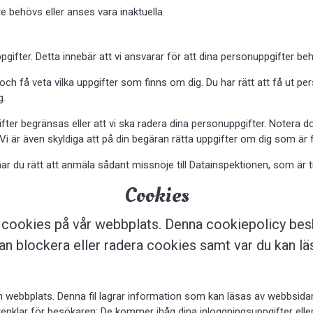
re behövs eller anses vara inaktuella.
ifter. Detta innebär att vi ansvarar för att dina personuppgifter beha
och få veta vilka uppgifter som finns om dig. Du har rätt att få ut pe
g.
er begränsas eller att vi ska radera dina personuppgifter. Notera dock
Vi är även skyldiga att på din begäran rätta uppgifter om dig som är f
ar du rätt att anmäla sådant missnöje till Datainspektionen, som är t
Cookies
v cookies på vår webbplats. Denna cookiepolicy besk
kan blockera eller radera cookies samt var du kan 
en webbplats. Denna fil lagrar information som kan läsas av webbsidan 
nklar för besökaren: De kommer ihåg dina inloggningsuppgifter eller vi