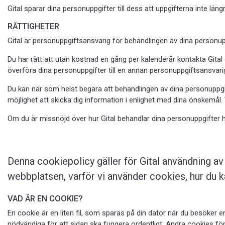
Gital sparar dina personuppgifter till dess att uppgifterna inte läng
RÄTTIGHETER
Gital är personuppgiftsansvarig för behandlingen av dina personuppg
Du har rätt att utan kostnad en gång per kalenderår kontakta Gital 
överföra dina personuppgifter till en annan personuppgiftsansvari
Du kan när som helst begära att behandlingen av dina personuppgift
möjlighet att skicka dig information i enlighet med dina önskemål. 
Om du är missnöjd över hur Gital behandlar dina personuppgifter h
Denna cookiepolicy gäller för Gital användning a
webbplatsen, varför vi använder cookies, hur du 
VAD ÄR EN COOKIE?
En cookie är en liten fil, som sparas på din dator när du besöker 
nödvändiga för att sidan ska fungera ordentligt. Andra cookies före